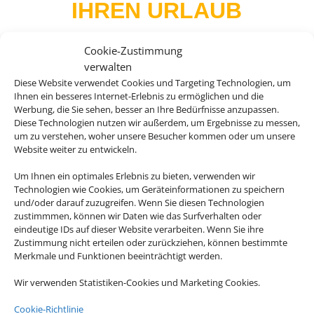
IHREN URLAUB
Cookie-Zustimmung
verwalten
Andalusien, Kuba, Kanada, die USA oder
Diese Website verwendet Cookies und Targeting Technologien, um
Ihnen ein besseres Internet-Erlebnis zu ermöglichen und die
doch lieber Asien? Es gibt so viel zu
Werbung, die Sie sehen, besser an Ihre Bedürfnisse anzupassen.
entdecken auf der Welt und mit unseren
Diese Technologien nutzen wir außerdem, um Ergebnisse zu messen,
Rundreiseangebote erleben Sie Ihre
um zu verstehen, woher unsere Besucher kommen oder um unsere
Website weiter zu entwickeln.
Traumdestinationen in ihrer vollen Vielfalt.
Um Ihnen ein optimales Erlebnis zu bieten, verwenden wir
Technologien wie Cookies, um Geräteinformationen zu speichern
und/oder darauf zuzugreifen. Wenn Sie diesen Technologien
zustimmmen, können wir Daten wie das Surfverhalten oder
eindeutige IDs auf dieser Website verarbeiten. Wenn Sie ihre
Zustimmung nicht erteilen oder zurückziehen, können bestimmte

Merkmale und Funktionen beeinträchtigt werden.
Wir verwenden Statistiken-Cookies und Marketing Cookies.
Cookie-Richtlinie