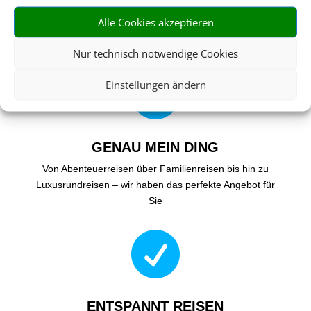
RIESIGE AUSWAHL
Alle Cookies akzeptieren
Wählen Sie aus einer Vielzahl an Rundreiseangeboten
weltweit
Nur technisch notwendige Cookies

Einstellungen ändern
GENAU MEIN DING
Von Abenteuerreisen über Familienreisen bis hin zu
Luxusrundreisen – wir haben das perfekte Angebot für
Sie

ENTSPANNT REISEN