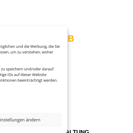
 IN DEN URLAUB
öglichen und die Werbung, die Sie
essen, um zu verstehen, woher
ür Sie! Profitieren Sie
 zu speichern und/oder darauf
ige IDs auf dieser Website
nktionen beeinträchtigt werden.

instellungen ändern
FLEXIBLE PREISGESTALTUNG