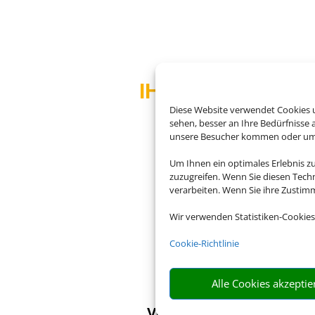
IHR FLUG-EXPE
Diese Website verwendet Cookies u
sehen, besser an Ihre Bedürfnisse
unsere Besucher kommen oder um u
Egal wohin die Reise g
Um Ihnen ein optimales Erlebnis z
zuzugreifen. Wenn Sie diesen Tech
verarbeiten. Wenn Sie ihre Zusti
Wir verwenden Statistiken-Cookies

Cookie-Richtlinie
Alle Cookies akzeptie
VOLLE AUSWAHL