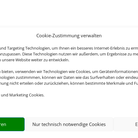
Cookie-Zustimmung verwalten
RTE FÜR DEN PERFEKTEN WEG
nd Targeting Technologien, um Ihnen ein besseres Internet-Erlebnis zu erm
 anzupassen. Diese Technologien nutzen wir außerdem, um Ergebnisse zu m
nsere Website weiter zu entwickeln.
ehen soll – wir haben für jedes Ziel den perfekten Flug f
u bieten, verwenden wir Technologien wie Cookies, um Geräteinformationen
nologien zustimmmen, können wir Daten wie das Surfverhalten oder eindeut
jetzt von unserem Linienflug-Preisvergleich.
mmung nicht erteilen oder zurückziehen, können bestimmte Merkmale und Fu
 und Marketing Cookies.

ren
Nur technisch notwendige Cookies
E
TRANSPORTPFLICHT