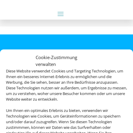
Cookie-Zustimmung
verwalten
Diese Website verwendet Cookies und Targeting Technologien, um
Ihnen ein besseres Internet-Erlebnis zu ermöglichen und die
Werbung, die Sie sehen, besser an Ihre Bedürfnisse anzupassen.
Diese Technologien nutzen wir außerdem, um Ergebnisse zu messen,
Rechtliche Informationen
um zu verstehen, woher unsere Besucher kommen oder um unsere
Website weiter zu entwickeln.
Impressum
|
Datenschutzerklärung
|
Online Check-In
|
Um Ihnen ein optimales Erlebnis zu bieten, verwenden wir
Service
|
AGB
|
Blacklisted Airlines
|
Technologien wie Cookies, um Geräteinformationen zu speichern
und/oder darauf zuzugreifen. Wenn Sie diesen Technologien
Barrierefreiheitserklärung
zustimmmen, können wir Daten wie das Surfverhalten oder
eindeutige IDs auf dieser Website verarbeiten. Wenn Sie ihre